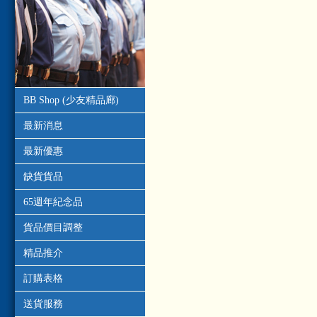
BB Shop (少友精品廊)
最新消息
最新優惠
缺貨貨品
65週年紀念品
貨品價目調整
精品推介
訂購表格
送貨服務