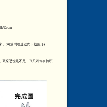
#Zoom
來。(可於問答連結內下載圖形)
線，觀察恐龍是不是一直跟著你在轉頭